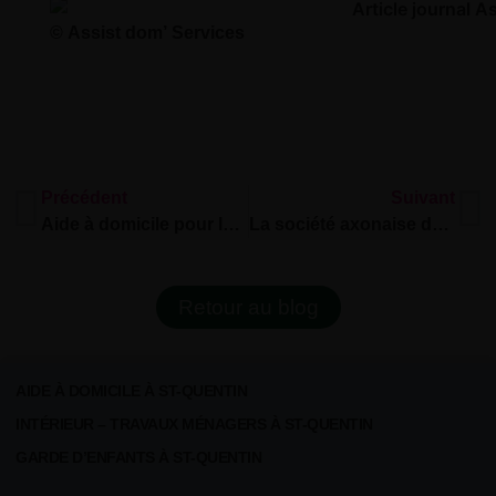
© Assist dom’ Services
Précédent
Suivant
Aide à domicile pour les personnes âgées ou handicapées
La société axonaise de services à la personne récompensée par Opcalia
Retour au blog
AIDE À DOMICILE À ST-QUENTIN
INTÉRIEUR – TRAVAUX MÉNAGERS À ST-QUENTIN
GARDE D’ENFANTS À ST-QUENTIN